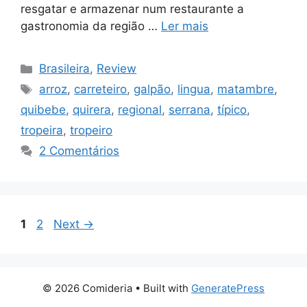
resgatar e armazenar num restaurante a
gastronomia da região …
Ler mais
Categorias
Brasileira
,
Review
Tags
arroz
,
carreteiro
,
galpão
,
lingua
,
matambre
,
quibebe
,
quirera
,
regional
,
serrana
,
típico
,
tropeira
,
tropeiro
2 Comentários
Page
Page
1
2
Next
→
© 2026 Comideria
• Built with
GeneratePress