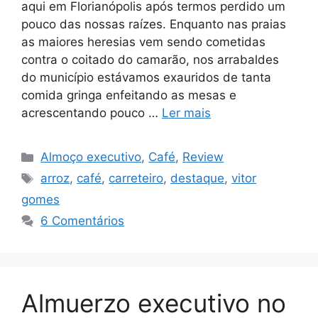
aqui em Florianópolis após termos perdido um
pouco das nossas raízes. Enquanto nas praias
as maiores heresias vem sendo cometidas
contra o coitado do camarão, nos arrabaldes
do município estávamos exauridos de tanta
comida gringa enfeitando as mesas e
acrescentando pouco …
Ler mais
Categorias
Almoço executivo
,
Café
,
Review
Tags
arroz
,
café
,
carreteiro
,
destaque
,
vitor
gomes
6 Comentários
Almuerzo executivo no