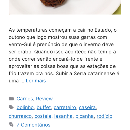
As temperaturas começam a cair no Estado, o
outono que logo mostrou suas garras com
vento-Sul é prenúncio de que o inverno deve
ser brabo. Quando isso acontece não tem pra
onde correr senão encará-lo de frente e
aproveitar as coisas boas que as estações de
frio trazem pra nós. Subir a Serra catarinense é
uma …
Ler mais
Categorias
Carnes
,
Review
Tags
bolinho
,
buffet
,
carreteiro
,
caseira
,
churrasco
,
costela
,
lasanha
,
picanha
,
rodízio
7 Comentários