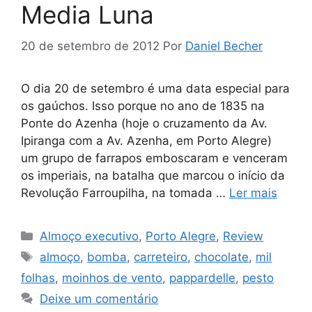
Media Luna
20 de setembro de 2012
Por
Daniel Becher
O dia 20 de setembro é uma data especial para
os gaúchos. Isso porque no ano de 1835 na
Ponte do Azenha (hoje o cruzamento da Av.
Ipiranga com a Av. Azenha, em Porto Alegre)
um grupo de farrapos emboscaram e venceram
os imperiais, na batalha que marcou o início da
Revolução Farroupilha, na tomada …
Ler mais
Categorias
Almoço executivo
,
Porto Alegre
,
Review
Tags
almoço
,
bomba
,
carreteiro
,
chocolate
,
mil
folhas
,
moinhos de vento
,
pappardelle
,
pesto
Deixe um comentário