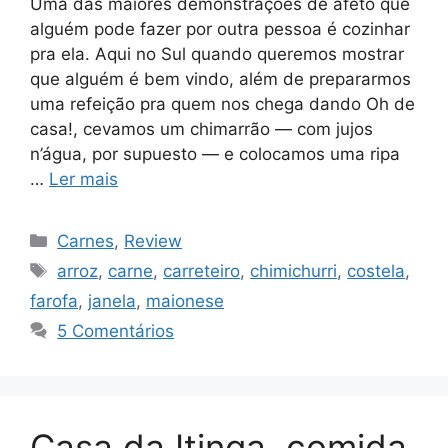
Uma das maiores demonstrações de afeto que
alguém pode fazer por outra pessoa é cozinhar
pra ela. Aqui no Sul quando queremos mostrar
que alguém é bem vindo, além de prepararmos
uma refeição pra quem nos chega dando Oh de
casa!, cevamos um chimarrão — com jujos
n’água, por supuesto — e colocamos uma ripa
…
Ler mais
Categorias
Carnes
,
Review
Tags
arroz
,
carne
,
carreteiro
,
chimichurri
,
costela
,
farofa
,
janela
,
maionese
5 Comentários
Casa da Itinga, comida