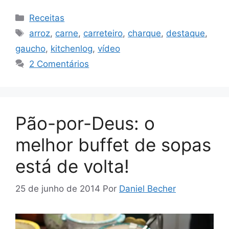
Categorias
Receitas
Tags
arroz
,
carne
,
carreteiro
,
charque
,
destaque
,
gaucho
,
kitchenlog
,
vídeo
2 Comentários
Pão-por-Deus: o
melhor buffet de sopas
está de volta!
25 de junho de 2014
Por
Daniel Becher