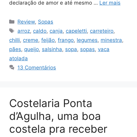
declaração de amor e até mesmo …
Ler mais
Categorias
Review
,
Sopas
Tags
arroz
,
caldo
,
canja
,
capeletti
,
carreteiro
,
chilli
,
creme
,
feijão
,
frango
,
legumes
,
minestra
,
pães
,
queijo
,
salsinha
,
sopa
,
sopas
,
vaca
atolada
13 Comentários
Costelaria Ponta
d’Agulha, uma boa
costela pra receber