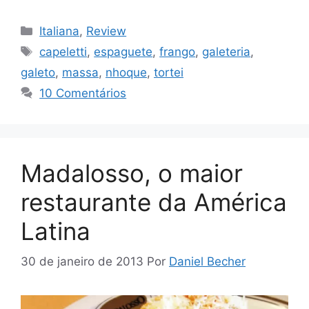
Categorias
Italiana
,
Review
Tags
capeletti
,
espaguete
,
frango
,
galeteria
,
galeto
,
massa
,
nhoque
,
tortei
10 Comentários
Madalosso, o maior
restaurante da América
Latina
30 de janeiro de 2013
Por
Daniel Becher