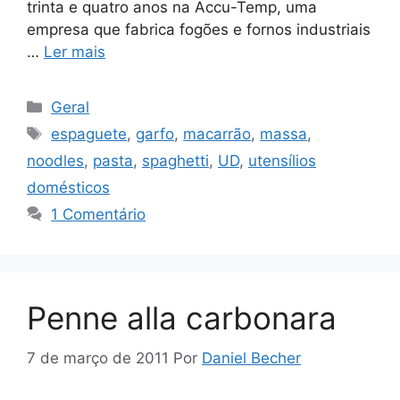
trinta e quatro anos na Accu-Temp, uma
empresa que fabrica fogões e fornos industriais
…
Ler mais
Categorias
Geral
Tags
espaguete
,
garfo
,
macarrão
,
massa
,
noodles
,
pasta
,
spaghetti
,
UD
,
utensílios
domésticos
1 Comentário
Penne alla carbonara
7 de março de 2011
Por
Daniel Becher