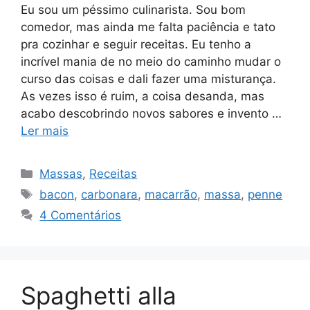
Eu sou um péssimo culinarista. Sou bom
comedor, mas ainda me falta paciência e tato
pra cozinhar e seguir receitas. Eu tenho a
incrível mania de no meio do caminho mudar o
curso das coisas e dali fazer uma misturança.
As vezes isso é ruim, a coisa desanda, mas
acabo descobrindo novos sabores e invento …
Ler mais
Categorias
Massas
,
Receitas
Tags
bacon
,
carbonara
,
macarrão
,
massa
,
penne
4 Comentários
Spaghetti alla