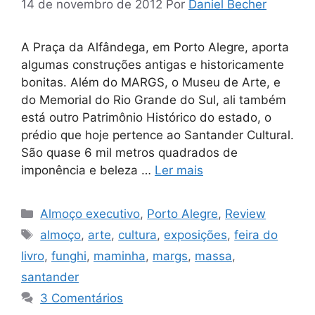
14 de novembro de 2012
Por
Daniel Becher
A Praça da Alfândega, em Porto Alegre, aporta
algumas construções antigas e historicamente
bonitas. Além do MARGS, o Museu de Arte, e
do Memorial do Rio Grande do Sul, ali também
está outro Patrimônio Histórico do estado, o
prédio que hoje pertence ao Santander Cultural.
São quase 6 mil metros quadrados de
imponência e beleza …
Ler mais
Categorias
Almoço executivo
,
Porto Alegre
,
Review
Tags
almoço
,
arte
,
cultura
,
exposições
,
feira do
livro
,
funghi
,
maminha
,
margs
,
massa
,
santander
3 Comentários