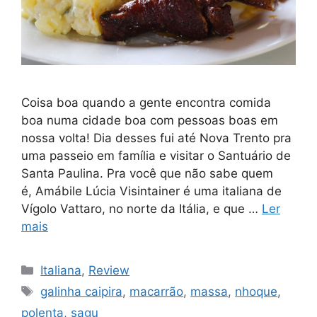
Coisa boa quando a gente encontra comida
boa numa cidade boa com pessoas boas em
nossa volta! Dia desses fui até Nova Trento pra
uma passeio em família e visitar o Santuário de
Santa Paulina. Pra você que não sabe quem
é, Amábile Lúcia Visintainer é uma italiana de
Vígolo Vattaro, no norte da Itália, e que …
Ler
mais
Categorias
Italiana
,
Review
Tags
galinha caipira
,
macarrão
,
massa
,
nhoque
,
polenta
,
sagu