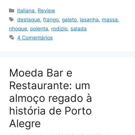
Categorias
Italiana
,
Review
Tags
destaque
,
frango
,
galeto
,
lasanha
,
massa
,
nhoque
,
polenta
,
rodízio
,
salada
4 Comentários
Moeda Bar e
Restaurante: um
almoço regado à
história de Porto
Alegre