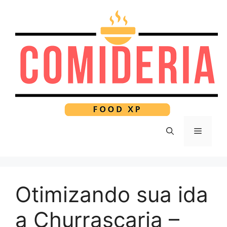
Pular
para
o
conteúdo
Menu
Otimizando sua ida
a Churrascaria –