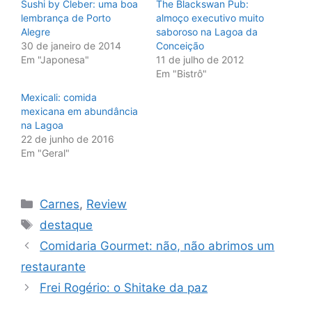
Sushi by Cleber: uma boa
The Blackswan Pub:
lembrança de Porto
almoço executivo muito
Alegre
saboroso na Lagoa da
30 de janeiro de 2014
Conceição
Em "Japonesa"
11 de julho de 2012
Em "Bistrô"
Mexicali: comida
mexicana em abundância
na Lagoa
22 de junho de 2016
Em "Geral"
Categorias
Carnes
,
Review
Tags
destaque
Comidaria Gourmet: não, não abrimos um
restaurante
Frei Rogério: o Shitake da paz