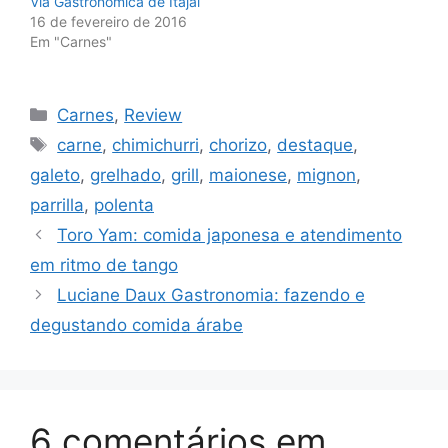
Via Gastronômica de Itajaí
16 de fevereiro de 2016
Em "Carnes"
Categorias
Carnes
,
Review
Tags
carne
,
chimichurri
,
chorizo
,
destaque
,
galeto
,
grelhado
,
grill
,
maionese
,
mignon
,
parrilla
,
polenta
Toro Yam: comida japonesa e atendimento
em ritmo de tango
Luciane Daux Gastronomia: fazendo e
degustando comida árabe
6 comentários em